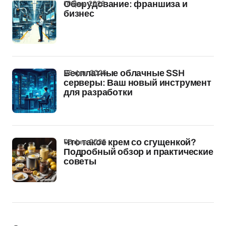
10 фев 2026
Оборудование: франшиза и
бизнес
06 фев 2026
Бесплатные облачные SSH
серверы: Ваш новый инструмент
для разработки
05 фев 2026
Что такое крем со сгущенкой?
Подробный обзор и практические
советы