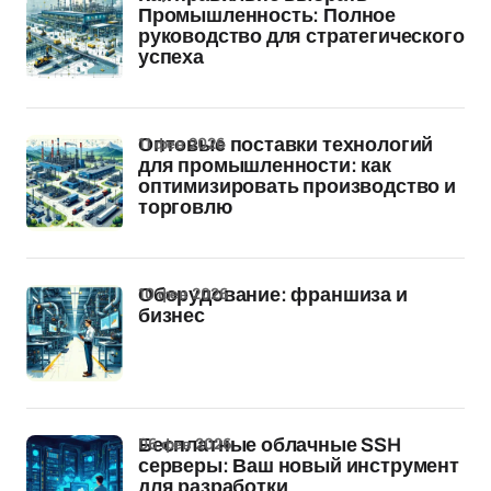
Промышленность: Полное
руководство для стратегического
успеха
11 фев 2026
Оптовые поставки технологий
для промышленности: как
оптимизировать производство и
торговлю
10 фев 2026
Оборудование: франшиза и
бизнес
06 фев 2026
Бесплатные облачные SSH
серверы: Ваш новый инструмент
для разработки