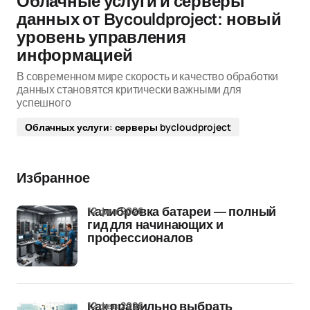
Облачные услуги и серверы
данных от Bycouldproject: новый
уровень управления
информацией
В современном мире скорость и качество обработки
данных становятся критически важными для
успешного
Облачных услуги: серверы bycloudproject
Избранное
12 фев 2026
Калибровка батареи — полный
гид для начинающих и
профессионалов
12 фев 2026
Как правильно выбрать