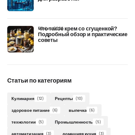
05 фев 2026
Что такое крем со сгущенкой?
Подробный обзор и практические
советы
Статьи по категориям
Кулинария
(12)
Рецепты
(10)
здоровое питание
(6)
выпечка
(6)
технологии
(5)
Промышленность
(5)
автоматизация
(3)
домашняя кухня
(3)