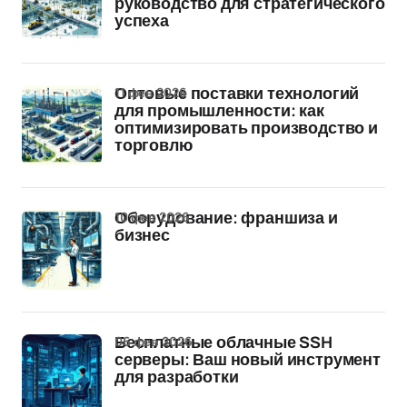
руководство для стратегического
успеха
11 фев 2026
Оптовые поставки технологий
для промышленности: как
оптимизировать производство и
торговлю
10 фев 2026
Оборудование: франшиза и
бизнес
06 фев 2026
Бесплатные облачные SSH
серверы: Ваш новый инструмент
для разработки