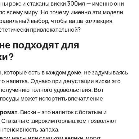
ны рокс и стаканы виски 300мл — именно они
по всему миру. Но почему именно эти модели
правильный выбор, чтобы ваша коллекция
эстетически привлекательной?
не подходят для
ки?
, которые есть в каждом доме, не задумываясь
го напитка. Однако при дегустации виски это
 получению полного удовольствия. Вот
 посуды может испортить впечатление:
аромат
. Виски – это напиток с богатым и
 Стаканы с широким горлышком позволяют
интенсивность запаха.
шком малы или слишком велики, могут