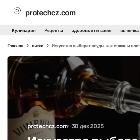
protechcz.com
Кулинария
Рецепты
здоровое питание
выпечка
Главная
виски
Искусство выбора посуды: как стаканы вли
protechcz.com
30 дек 2025