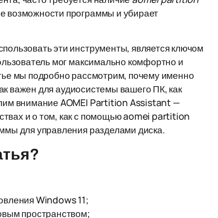
ые возможности программы и убирает
спользовать эти инструменты, является ключом
пользователь мог максимально комфортно и
атье мы подробно рассмотрим, почему именно
 так важен для аудиосистемы вашего ПК, как
лим внимание AOMEI Partition Assistant —
вах и о том, как с помощью aomei partition
аммы для управления разделами диска.
атья?
овления Windows 11;
ковым пространством;