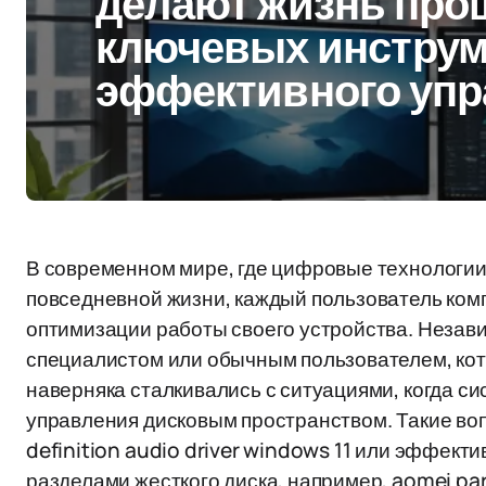
делают жизнь прощ
ключевых инструм
эффективного упр
В современном мире, где цифровые технологии
повседневной жизни, каждый пользователь ком
оптимизации работы своего устройства. Незави
специалистом или обычным пользователем, кото
наверняка сталкивались с ситуациями, когда с
управления дисковым пространством. Такие вопр
definition audio driver windows 11 или эффект
разделами жесткого диска, например, aomei part