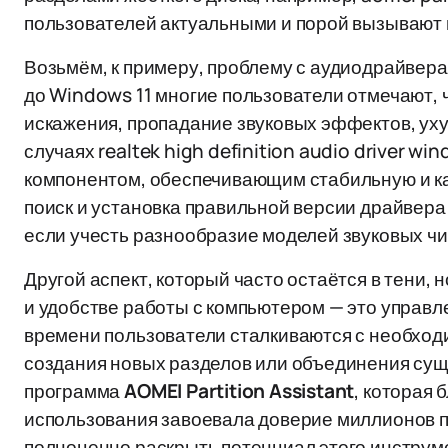
пользователей актуальными и порой вызывают 
Возьмём, к примеру, проблему с аудиодрайвер
до Windows 11 многие пользователи отмечают, 
искажения, пропадание звуковых эффектов, уху
случаях realtek high definition audio driver w
компонентом, обеспечивающим стабильную и ка
поиск и установка правильной версии драйвера
если учесть разнообразие моделей звуковых ч
Другой аспект, который часто остаётся в тени,
и удобстве работы с компьютером — это управл
времени пользователи сталкиваются с необход
создания новых разделов или объединения су
программа
AOMEI Partition Assistant
, которая
использования завоевала доверие миллионов п
полноценно раскрыть потенциал этого инструм