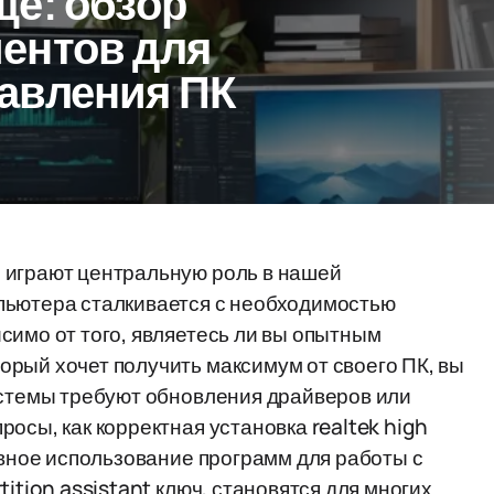
е: обзор
ентов для
авления ПК
 играют центральную роль в нашей
пьютера сталкивается с необходимостью
симо от того, являетесь ли вы опытным
рый хочет получить максимум от своего ПК, вы
истемы требуют обновления драйверов или
осы, как корректная установка realtek high
ивное использование программ для работы с
ition assistant ключ, становятся для многих