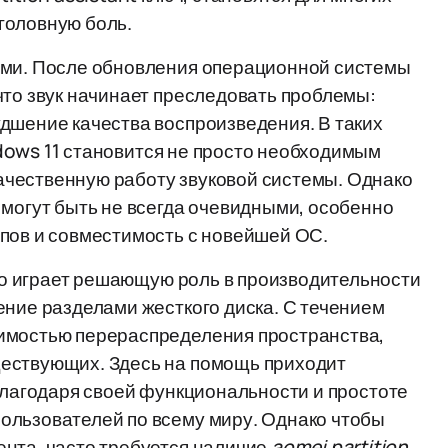
головную боль.
ами. После обновления операционной системы
что звук начинает преследовать проблемы:
дшение качества воспроизведения. В таких
indows 11 становится не просто необходимым
чественную работу звуковой системы. Однако
 могут быть не всегда очевидными, особенно
ипов и совместимость с новейшей ОС.
 но играет решающую роль в производительности
ение разделами жесткого диска. С течением
имостью перераспределения пространства,
ществующих. Здесь на помощь приходит
 благодаря своей функциональности и простоте
ользователей по всему миру. Однако чтобы
ента, часто требуется наличие
aomei partition