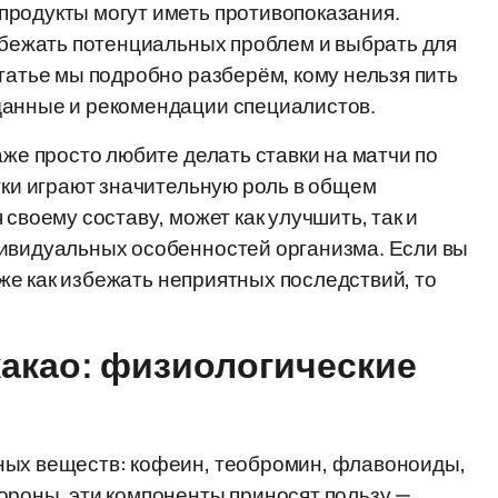
продукты могут иметь противопоказания.
избежать потенциальных проблем и выбрать для
татье мы подробно разберём, кому нельзя пить
данные и рекомендации специалистов.
аже просто любите делать ставки на матчи по
тки играют значительную роль в общем
своему составу, может как улучшить, так и
дивидуальных особенностей организма. Если вы
акже как избежать неприятных последствий, то
 какао: физиологические
ных веществ: кофеин, теобромин, флавоноиды,
ороны, эти компоненты приносят пользу —