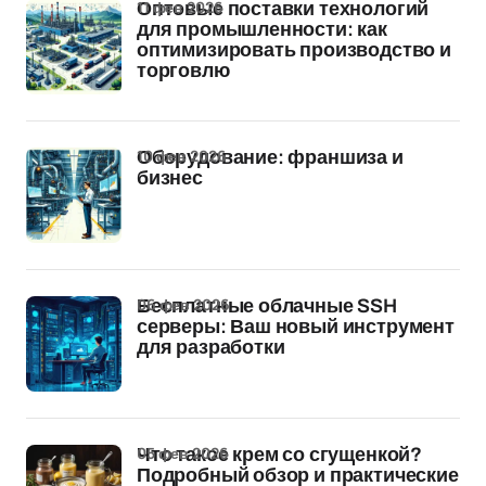
11 фев 2026
Оптовые поставки технологий
для промышленности: как
оптимизировать производство и
торговлю
10 фев 2026
Оборудование: франшиза и
бизнес
06 фев 2026
Бесплатные облачные SSH
серверы: Ваш новый инструмент
для разработки
05 фев 2026
Что такое крем со сгущенкой?
Подробный обзор и практические