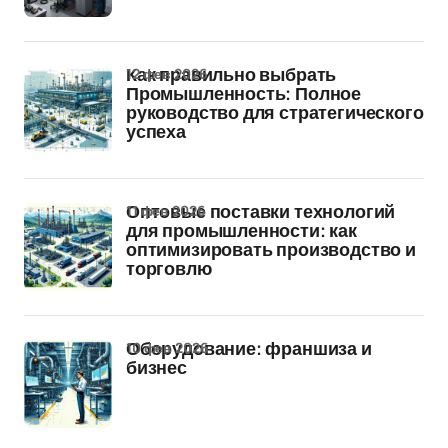
12 фев 2026
Как правильно выбрать
Промышленность: Полное
руководство для стратегического
успеха
11 фев 2026
Оптовые поставки технологий
для промышленности: как
оптимизировать производство и
торговлю
10 фев 2026
Оборудование: франшиза и
бизнес