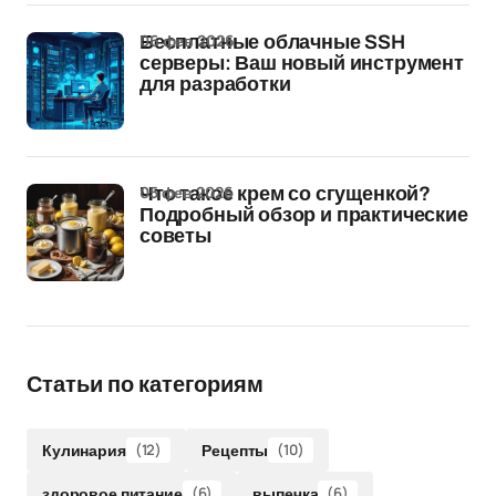
06 фев 2026
Бесплатные облачные SSH
серверы: Ваш новый инструмент
для разработки
05 фев 2026
Что такое крем со сгущенкой?
Подробный обзор и практические
советы
Статьи по категориям
Кулинария
(12)
Рецепты
(10)
здоровое питание
(6)
выпечка
(6)