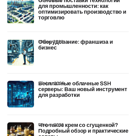
Оптовые поставки технологий
для промышленности: как
оптимизировать производство и
торговлю
10 фев 2026
Оборудование: франшиза и
бизнес
06 фев 2026
Бесплатные облачные SSH
серверы: Ваш новый инструмент
для разработки
05 фев 2026
Что такое крем со сгущенкой?
Подробный обзор и практические