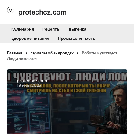
protechcz.com
Кулинария
Рецепты
выпечка
здоровое питание
Промышленность
Главная
сериалы об андроидах
Роботы чувствуют.
Люди ломаются.
protechcz.com
19 июн 2026