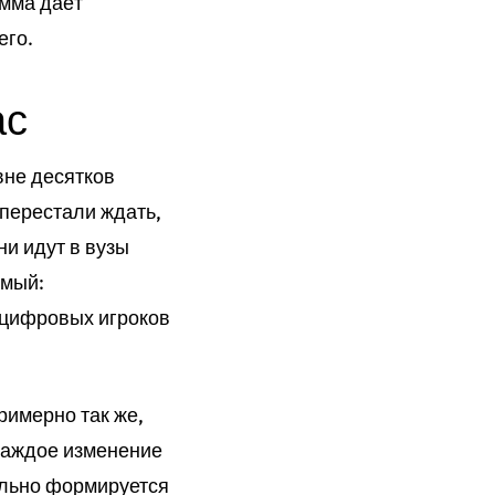
амма даёт
его.
ас
вне десятков
перестали ждать,
ни идут в вузы
омый:
х цифровых игроков
римерно так же,
каждое изменение
еально формируется