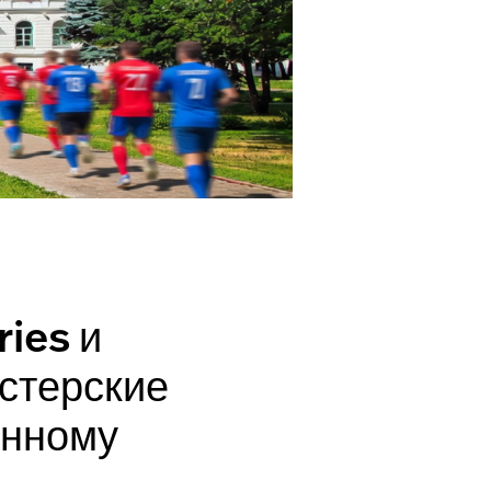
ies и
истерские
енному