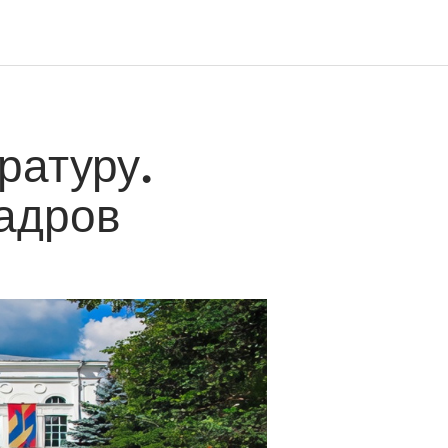
ратуру.
адров