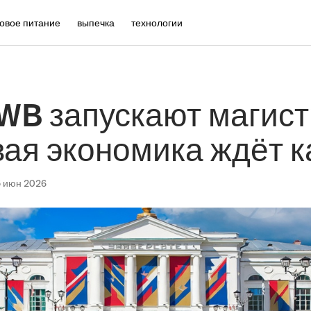
овое питание
выпечка
технологии
WB запускают магист
ая экономика ждёт к
5 июн 2026