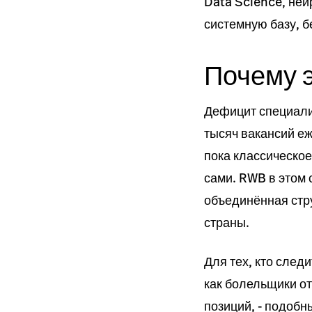
Data Science, ней
системную базу, б
Почему э
Дефицит специали
тысяч вакансий е
пока классическое
сами. RWB в этом
объединённая стру
страны.
Для тех, кто след
как болельщики 
позиций, - подобн