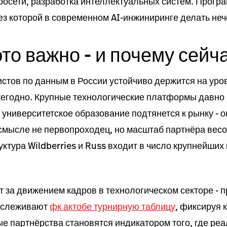
росети, разработка интеллектуальных систем. Прогр
ез которой в современном AI-инжиниринге делать неч
то важно - и почему сейч
стов по данным в России устойчиво держится на уро
жегодно. Крупные технологические платформы давно 
 университетское образование подтянется к рынку - о
 смысле не первопроходец, но масштаб партнёра вес
ктура Wildberries и Russ входит в число крупнейши
ит за движением кадров в технологическом секторе - п
отслеживают
фк актобе турнирную таблицу
, фиксируя 
ые партнёрства становятся индикатором того, где р