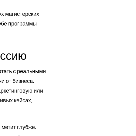
ух магистерских
 Обе программы
ессию
ботать с реальными
и от бизнеса.
аркетинговую или
живых кейсах,
о метит глубже.