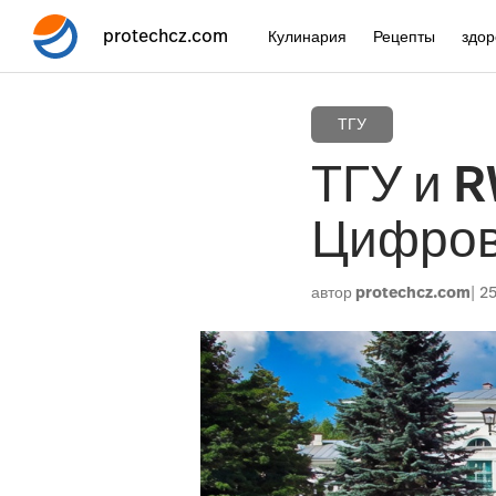
protechcz.com
Кулинария
Рецепты
здор
ТГУ
ТГУ и R
Цифров
автор
protechcz.com
2