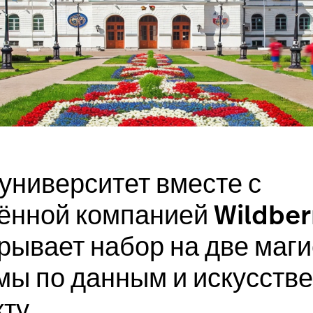
университет вместе с
нной компанией Wildberr
рывает набор на две маг
мы по данным и искусств
кту