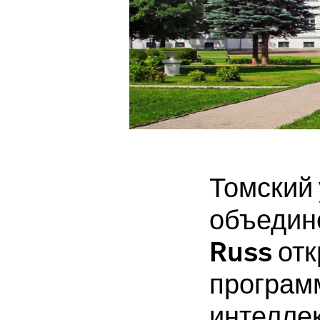
Томский 
объединё
Russ отк
програм
интелле