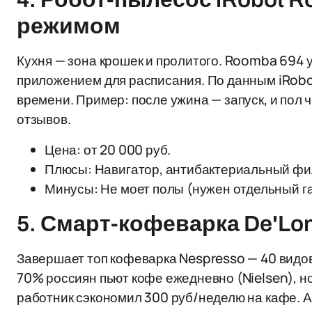
режимом
Кухня — зона крошек и пролитого. Roomba 694 
приложением для расписания. По данным iRobo
времени. Пример: после ужина — запуск, и пол ч
отзывов.
Цена: от 20 000 руб.
Плюсы: Навигатор, антибактериальный фи
Минусы: Не моет полы (нужен отдельный г
5. Смарт-кофеварка De'Lon
Завершает топ кофеварка Nespresso — 40 видов 
70% россиян пьют кофе ежедневно (Nielsen), 
работник сэкономил 300 руб/неделю на кафе. А