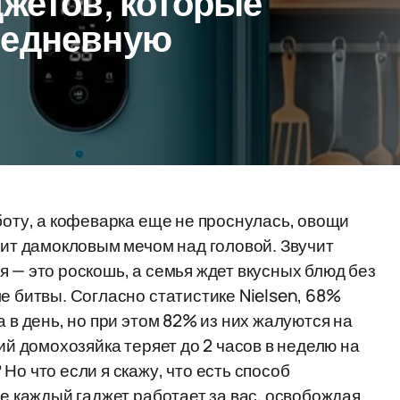
джетов, которые
седневную
боту, а кофеварка еще не проснулась, овощи
сит дамокловым мечом над головой. Звучит
 — это роскошь, а семья ждет вкусных блюд без
е битвы. Согласно статистике Nielsen, 68%
 в день, но при этом 82% из них жалуются на
ий домохозяйка теряет до 2 часов в неделю на
Но что если я скажу, что есть способ
де каждый гаджет работает за вас, освобождая