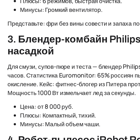
Плюсы: 6 режимов, быстрая очистка.
Минусы: Громкий вентилятор.
Представьте: фри без вины совести и запаха по
3. Блендер-комбайн Philip
насадкой
Для смузи, супов-пюре и теста — блендер Phili
часов. Статистика Euromonitor: 65% россиян п
окисление. Кейс: фитнес-блогер из Питера про
Мощность 1000 Вт измельчает лед за секунды.
Цена: от 8 000 руб.
Плюсы: Компактный, тихий.
Минусы: Малый объем чаши.
4. Робот-пылесос iRobot 