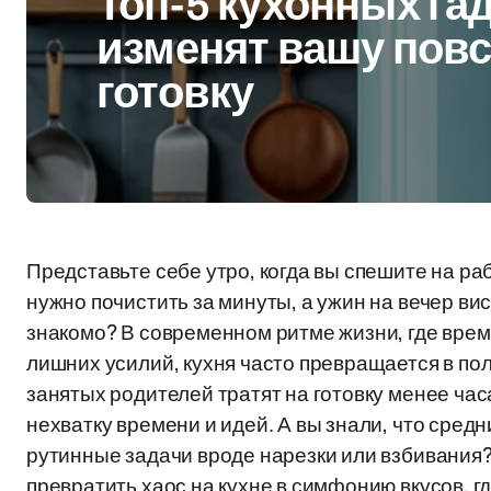
Топ-5 кухонных га
изменят вашу пов
готовку
Представьте себе утро, когда вы спешите на ра
нужно почистить за минуты, а ужин на вечер ви
знакомо? В современном ритме жизни, где время
лишних усилий, кухня часто превращается в пол
занятых родителей тратят на готовку менее часа
нехватку времени и идей. А вы знали, что средн
рутинные задачи вроде нарезки или взбивания? 
превратить хаос на кухне в симфонию вкусов, г