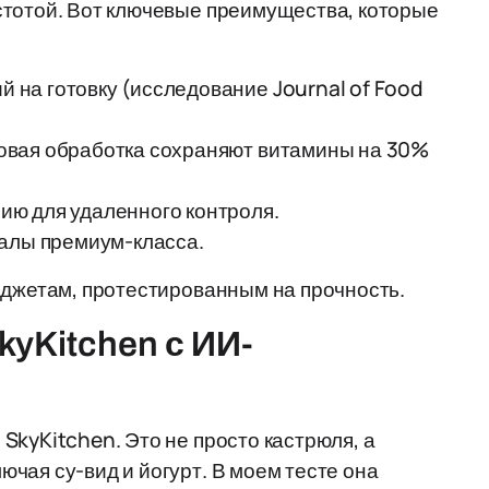
стотой. Вот ключевые преимущества, которые
 на готовку (исследование Journal of Food
овая обработка сохраняют витамины на 30%
ю для удаленного контроля.
иалы премиум-класса.
аджетам, протестированным на прочность.
yKitchen с ИИ-
SkyKitchen. Это не просто кастрюля, а
чая су-вид и йогурт. В моем тесте она